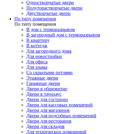
Одностворчатые двери
Полуторастворчатые двери
Двустворчатые двери
По типу помещения
По типу помещения
В дом с терморазрывом
В загородный дом с терморазрывом
В квартиру
В коттедж
Для загородного дома
Для новостройки
Для офиса
Для храма
Со скрытыми петлями
Этажные двери
Гаражные двери
Двери в общежитие
Двери в таунхаус
Двери для гостиниц
Двери для кассовых помещений
Двери для магазинов
Двери для подсобных помещений
Двери для ресторанов
Двери для складов
Для технических помещений