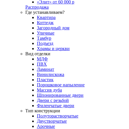
«Элит» от 60 000 р
Распродажа
Где устанавливаем?
Квартира
Коттедж
Загородный дом
Уличные
Тамбур
Подъезд
Храмы и церкви
Вид отделки
МДФ
ПВХ
Ламинат
Винилискожа
Пластик
Порошковое напыление
Массив дуба
Шпонированные двери
Двери с резьбой
Филенчатые двери
Тип конструкции
Полуторастворчатые
Двустворчатые
Арочные