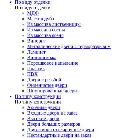
По виду отделки
По виду отделки
МДФ
Массив дуба
Из массива лиственницы
Из массива сосны
Из массива ясеня
Винорит
Металлические двери с терморазрывом
Ламинат
Винилискожа
Порошковое напыление
Пластик
ПВХ
Двери с резьбой
Филенчатые двери
Шпонированные двери
По типу конструкции
По типу конструкции
Арочные двери
Входные двери на заказ
Высокие двери
Двери больших размеров
Двухстворчатые арочные двери
Нестандартные двери на заказ