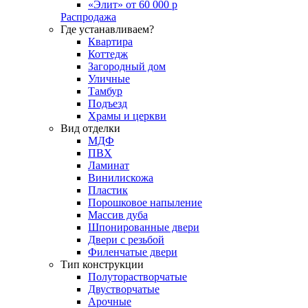
«Элит» от 60 000 р
Распродажа
Где устанавливаем?
Квартира
Коттедж
Загородный дом
Уличные
Тамбур
Подъезд
Храмы и церкви
Вид отделки
МДФ
ПВХ
Ламинат
Винилискожа
Пластик
Порошковое напыление
Массив дуба
Шпонированные двери
Двери с резьбой
Филенчатые двери
Тип конструкции
Полуторастворчатые
Двустворчатые
Арочные