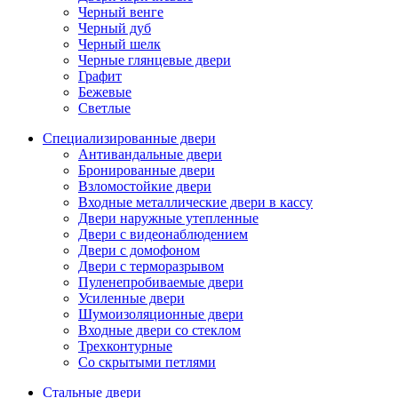
Черный венге
Черный дуб
Черный шелк
Черные глянцевые двери
Графит
Бежевые
Светлые
Специализированные двери
Антивандальные двери
Бронированные двери
Взломостойкие двери
Входные металлические двери в кассу
Двери наружные утепленные
Двери с видеонаблюдением
Двери с домофоном
Двери с терморазрывом
Пуленепробиваемые двери
Усиленные двери
Шумоизоляционные двери
Входные двери со стеклом
Трехконтурные
Со скрытыми петлями
Стальные двери