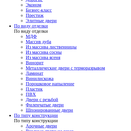
Эконом
Бизнес-класс
Престиж
Элитные двери
По виду отделки
По виду отделки
МДФ
Массив дуба
Из массива лиственницы
Из массива сосны
Из массива ясеня
Винорит
Металлические двери с терморазрывом
Ламинат
Винилискожа
Порошковое напыление
Пластик
ПВХ
Двери с резьбой
Филенчатые двери
Шпонированные двери
По типу конструкции
По типу конструкции
Арочные двери