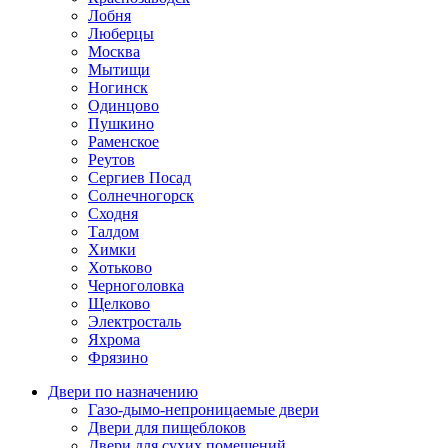
Лобня
Люберцы
Москва
Мытищи
Ногинск
Одинцово
Пушкино
Раменское
Реутов
Сергиев Посад
Солнечногорск
Сходня
Талдом
Химки
Хотьково
Черноголовка
Щелково
Электросталь
Яхрома
Фрязино
Двери по назначению
Газо-дымо-непроницаемые двери
Двери для пищеблоков
Двери для сухих помещений