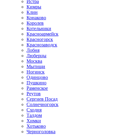
Истра
Кимры
Клин
Конаково
Королев
Котельники
Красноармейск
Красногорск
Краснозаводск
Лобня
Люберцы
Москва
Мытищи
Ногинск
Одинцово
Пушкино
Раменское
Реутов
Сергиев Посад
Солнечногорск
Сходня
Талдом
Химки
Хотьково
Черноголовка