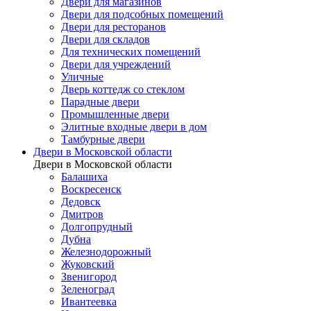
Двери для магазинов
Двери для подсобных помещений
Двери для ресторанов
Двери для складов
Для технических помещений
Двери для учреждений
Уличные
Дверь коттедж со стеклом
Парадные двери
Промышленные двери
Элитные входные двери в дом
Тамбурные двери
Двери в Московской области
Двери в Московской области
Балашиха
Воскресенск
Дедовск
Дмитров
Долгопрудный
Дубна
Железнодорожный
Жуковский
Звенигород
Зеленоград
Ивантеевка