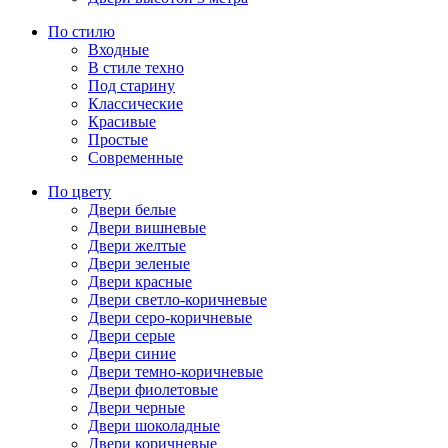
По стилю
Входные
В стиле техно
Под старину
Классические
Красивые
Простые
Современные
По цвету
Двери белые
Двери вишневые
Двери желтые
Двери зеленые
Двери красные
Двери светло-коричневые
Двери серо-коричневые
Двери серые
Двери синие
Двери темно-коричневые
Двери фиолетовые
Двери черные
Двери шоколадные
Двери коричневые