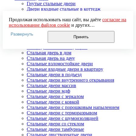
Гнутые стальные двери
Двери входные стальные в коттедж
Двери стальные распашные
Продолжая использовать наш сайт, вы даёте
согласие на
Стальные двери для улицы
использование файлов cookie
и других
Двери стальные утепленные
пользовательских данных (включая IP-адрес, сведения о
Дверь стальная двупольная
Развернуть
местоположении, устройстве, действиях на сайте и т. п.)
Наружные стальные двери
Принять
для функционирования сайта, проведения
Недорогие стальные двери
статистических исследований, ретаргетинга и
Распродажа стальных дверей
использования систем аналитики (например,
Стальная дверь в дом
Яндекс.Метрика), в соответствии с нашей
Политикой
Стальная дверь на дачу
обработки персональных данных.
Стальные взломостойкие двери
Если вы не хотите, чтобы ваши данные обрабатывались,
Стальные входные двери в квартиру
настройте ограничения в браузере или покиньте сайт.
Стальные двери в подъезд
Стальные двери внутреннего открывания
Стальные двери массив
Стальные двери мдф
Стальные двери с зеркалом
Стальные двери с ковкой
Стальные двери с порошковым напылением
Стальные двери с терморазрывом
Стальные двери с шумоизоляцией
Стальные двери со стеклом
Стальные двери тамбурные
Стальные двустворчатые двери