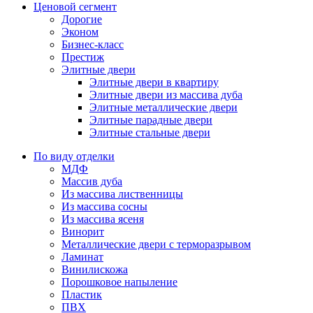
Ценовой сегмент
Дорогие
Эконом
Бизнес-класс
Престиж
Элитные двери
Элитные двери в квартиру
Элитные двери из массива дуба
Элитные металлические двери
Элитные парадные двери
Элитные стальные двери
По виду отделки
МДФ
Массив дуба
Из массива лиственницы
Из массива сосны
Из массива ясеня
Винорит
Металлические двери с терморазрывом
Ламинат
Винилискожа
Порошковое напыление
Пластик
ПВХ