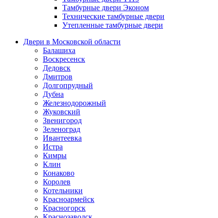
Тамбурные двери Эконом
Технические тамбурные двери
Утепленные тамбурные двери
Двери в Московской области
Балашиха
Воскресенск
Дедовск
Дмитров
Долгопрудный
Дубна
Железнодорожный
Жуковский
Звенигород
Зеленоград
Ивантеевка
Истра
Кимры
Клин
Конаково
Королев
Котельники
Красноармейск
Красногорск
Краснозаводск