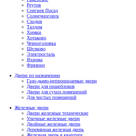
Реутов
Сергиев Посад
Солнечногорск
Сходня
Талдом
Химки
Хотьково
Черноголовка
Щелково
Электросталь
Яхрома
Фрязино
Двери по назначению
Газо-дымо-непроницаемые двери
Двери для пищеблоков
Двери для сухих помещений
Для чистых помещений
Железные двери
Двери железные технические
Уличные железные двери
Двойные железные двери
Деревянная железная дверь
Железная дверь в квартиру