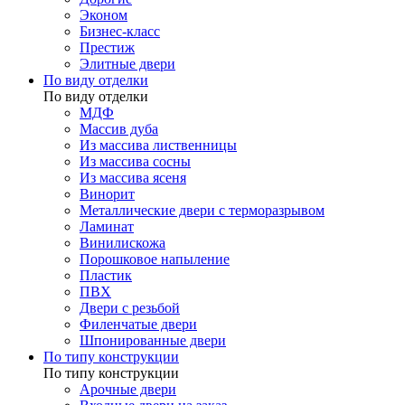
Эконом
Бизнес-класс
Престиж
Элитные двери
По виду отделки
По виду отделки
МДФ
Массив дуба
Из массива лиственницы
Из массива сосны
Из массива ясеня
Винорит
Металлические двери с терморазрывом
Ламинат
Винилискожа
Порошковое напыление
Пластик
ПВХ
Двери с резьбой
Филенчатые двери
Шпонированные двери
По типу конструкции
По типу конструкции
Арочные двери