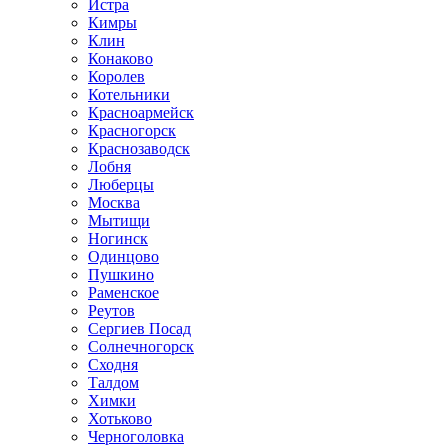
Истра
Кимры
Клин
Конаково
Королев
Котельники
Красноармейск
Красногорск
Краснозаводск
Лобня
Люберцы
Москва
Мытищи
Ногинск
Одинцово
Пушкино
Раменское
Реутов
Сергиев Посад
Солнечногорск
Сходня
Талдом
Химки
Хотьково
Черноголовка