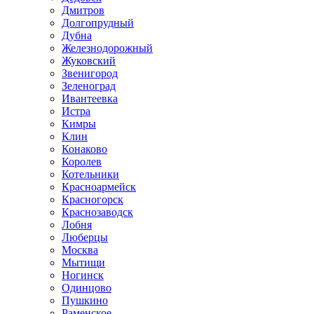
Дмитров
Долгопрудный
Дубна
Железнодорожный
Жуковский
Звенигород
Зеленоград
Ивантеевка
Истра
Кимры
Клин
Конаково
Королев
Котельники
Красноармейск
Красногорск
Краснозаводск
Лобня
Люберцы
Москва
Мытищи
Ногинск
Одинцово
Пушкино
Раменское