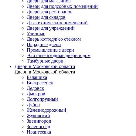
Двери для магазинов
Двери для подсобных помещений
Двери для ресторанов
Двери для складов
Для технических помещений
Двери для учреждений
Уличные
Дверь коттедж со стеклом
Парадные двери
Промышленные двери
Элитные входные двери в дом
Тамбурные двери
Двери в Московской области
Двери в Московской области
Балашиха
Воскресенск
Дедовск
Дмитров
Долгопрудный
Дубна
Железнодорожный
Жуковский
Звенигород
Зеленоград
Ивантеевка