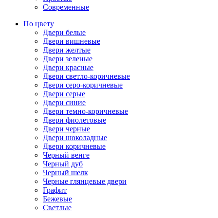
Современные
По цвету
Двери белые
Двери вишневые
Двери желтые
Двери зеленые
Двери красные
Двери светло-коричневые
Двери серо-коричневые
Двери серые
Двери синие
Двери темно-коричневые
Двери фиолетовые
Двери черные
Двери шоколадные
Двери коричневые
Черный венге
Черный дуб
Черный шелк
Черные глянцевые двери
Графит
Бежевые
Светлые