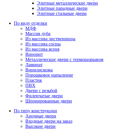
Элитные металлические двери
Элитные парадные двери
Элитные стальные двери
По виду отделки
МДФ
Массив дуба
Из массива лиственницы
Из массива сосны
Из массива ясеня
Винорит
Металлические двери с терморазрывом
Ламинат
Винилискожа
Порошковое напыление
Пластик
ПВХ
Двери с резьбой
Филенчатые двери
Шпонированные двери
По типу конструкции
Арочные двери
Входные двери на заказ
Высокие двери