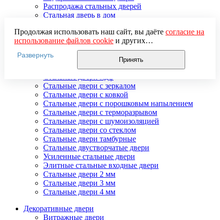
Распродажа стальных дверей
Стальная дверь в дом
Стальная дверь на дачу
Продолжая использовать наш сайт, вы даёте
согласие на
Стальные взломостойкие двери
использование файлов cookie
и других
Стальные входные двери в квартиру
пользовательских данных (включая IP-адрес, сведения о
Стальные двери в подъезд
Развернуть
местоположении, устройстве, действиях на сайте и т. п.)
Стальные двери внутреннего открывания
Принять
для функционирования сайта, проведения
Стальные двери массив
статистических исследований, ретаргетинга и
Стальные двери мдф
использования систем аналитики (например,
Стальные двери с зеркалом
Яндекс.Метрика), в соответствии с нашей
Политикой
Стальные двери с ковкой
обработки персональных данных.
Стальные двери с порошковым напылением
Если вы не хотите, чтобы ваши данные обрабатывались,
Стальные двери с терморазрывом
настройте ограничения в браузере или покиньте сайт.
Стальные двери с шумоизоляцией
Стальные двери со стеклом
Стальные двери тамбурные
Стальные двустворчатые двери
Усиленные стальные двери
Элитные стальные входные двери
Стальные двери 2 мм
Стальные двери 3 мм
Стальные двери 4 мм
Декоративные двери
Витражные двери