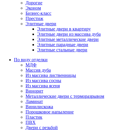
Дорогие
Эконом
Бизнес-класс
Престиж
Элитные двери
Элитные двери в квартиру
Элитные двери из массива дуба
Элитные металлические двери
Элитные парадные двери
Элитные стальные двери
По виду отделки
МДФ
Массив дуба
Из массива лиственницы
Из массива сосны
Из массива ясеня
Винорит
Металлические двери с терморазрывом
Ламинат
Винилискожа
Порошковое напыление
Пластик
ПВХ
Двери с резьбой