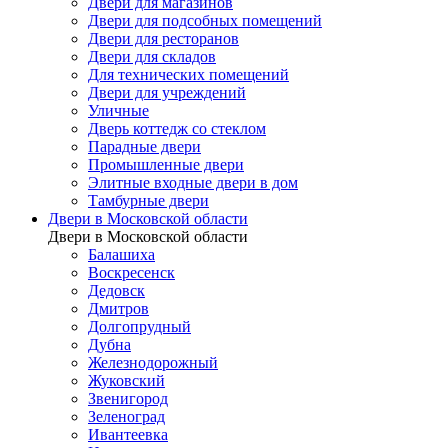
Двери для магазинов
Двери для подсобных помещений
Двери для ресторанов
Двери для складов
Для технических помещений
Двери для учреждений
Уличные
Дверь коттедж со стеклом
Парадные двери
Промышленные двери
Элитные входные двери в дом
Тамбурные двери
Двери в Московской области
Двери в Московской области
Балашиха
Воскресенск
Дедовск
Дмитров
Долгопрудный
Дубна
Железнодорожный
Жуковский
Звенигород
Зеленоград
Ивантеевка