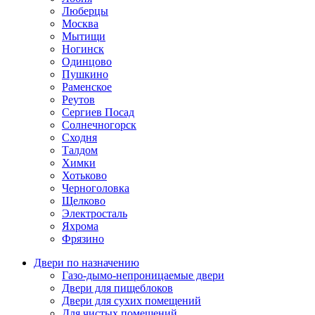
Люберцы
Москва
Мытищи
Ногинск
Одинцово
Пушкино
Раменское
Реутов
Сергиев Посад
Солнечногорск
Сходня
Талдом
Химки
Хотьково
Черноголовка
Щелково
Электросталь
Яхрома
Фрязино
Двери по назначению
Газо-дымо-непроницаемые двери
Двери для пищеблоков
Двери для сухих помещений
Для чистых помещений