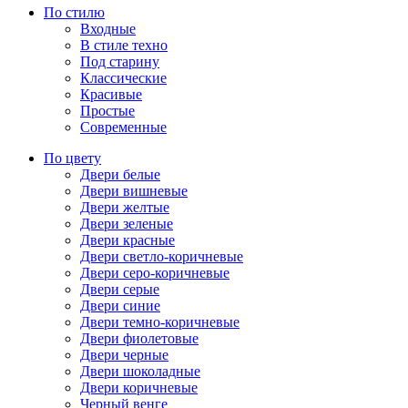
По стилю
Входные
В стиле техно
Под старину
Классические
Красивые
Простые
Современные
По цвету
Двери белые
Двери вишневые
Двери желтые
Двери зеленые
Двери красные
Двери светло-коричневые
Двери серо-коричневые
Двери серые
Двери синие
Двери темно-коричневые
Двери фиолетовые
Двери черные
Двери шоколадные
Двери коричневые
Черный венге