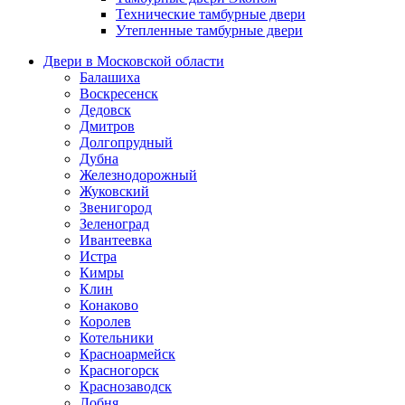
Технические тамбурные двери
Утепленные тамбурные двери
Двери в Московской области
Балашиха
Воскресенск
Дедовск
Дмитров
Долгопрудный
Дубна
Железнодорожный
Жуковский
Звенигород
Зеленоград
Ивантеевка
Истра
Кимры
Клин
Конаково
Королев
Котельники
Красноармейск
Красногорск
Краснозаводск
Лобня