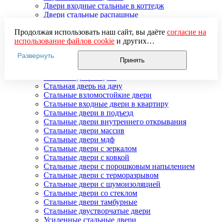
Двери входные стальные в коттедж
Двери стальные распашные
Стальные двери для улицы
Продолжая использовать наш сайт, вы даёте
согласие на
Двери стальные утепленные
использование файлов cookie
и других
Дверь стальная двупольная
пользовательских данных (включая IP-адрес, сведения о
Наружные стальные двери
Развернуть
местоположении, устройстве, действиях на сайте и т. п.)
Недорогие стальные двери
Принять
для функционирования сайта, проведения
Распродажа стальных дверей
статистических исследований, ретаргетинга и
Стальная дверь в дом
использования систем аналитики (например,
Стальная дверь на дачу
Яндекс.Метрика), в соответствии с нашей
Политикой
Стальные взломостойкие двери
обработки персональных данных.
Стальные входные двери в квартиру
Если вы не хотите, чтобы ваши данные обрабатывались,
Стальные двери в подъезд
настройте ограничения в браузере или покиньте сайт.
Стальные двери внутреннего открывания
Стальные двери массив
Стальные двери мдф
Стальные двери с зеркалом
Стальные двери с ковкой
Стальные двери с порошковым напылением
Стальные двери с терморазрывом
Стальные двери с шумоизоляцией
Стальные двери со стеклом
Стальные двери тамбурные
Стальные двустворчатые двери
Усиленные стальные двери