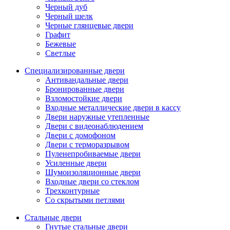
Черный дуб
Черный шелк
Черные глянцевые двери
Графит
Бежевые
Светлые
Специализированные двери
Антивандальные двери
Бронированные двери
Взломостойкие двери
Входные металлические двери в кассу
Двери наружные утепленные
Двери с видеонаблюдением
Двери с домофоном
Двери с терморазрывом
Пуленепробиваемые двери
Усиленные двери
Шумоизоляционные двери
Входные двери со стеклом
Трехконтурные
Со скрытыми петлями
Стальные двери
Гнутые стальные двери