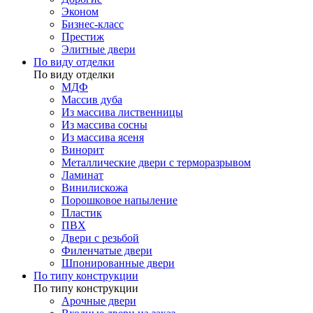
Эконом
Бизнес-класс
Престиж
Элитные двери
По виду отделки
По виду отделки
МДФ
Массив дуба
Из массива лиственницы
Из массива сосны
Из массива ясеня
Винорит
Металлические двери с терморазрывом
Ламинат
Винилискожа
Порошковое напыление
Пластик
ПВХ
Двери с резьбой
Филенчатые двери
Шпонированные двери
По типу конструкции
По типу конструкции
Арочные двери