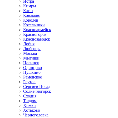
Истра
Кимры
Клин
Конаково
Королев
Котельники
Красноармейск
Красногорск
Краснозаводск
Лобня
Люберцы
Москва
Мытищи
Ногинск
Одинцово
Пушкино
Раменское
Реутов
Сергиев Посад
Солнечногорск
Сходня
Талдом
Химки
Хотьково
Черноголовка